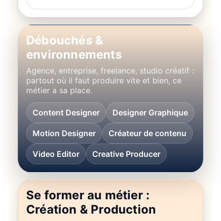
Débouchés &
environnements
Agence, entreprise, freelance, studio créatif :
partout où il faut produire vite et bien, ce
métier a sa place.
Content Designer
Designer Graphique
Motion Designer
Créateur de contenu
Video Editor
Creative Producer
Se former au métier :
Création & Production