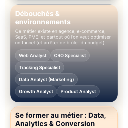
Débouchés &
environnements
Ce métier existe en agence, e-commerce,
SaaS, PME, et partout où l’on veut optimiser
un tunnel (et arrêter de brûler du budget).
Web Analyst
CRO Specialist
Tracking Specialist
Data Analyst (Marketing)
Growth Analyst
Product Analyst
Se former au métier : Data,
Analytics & Conversion