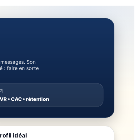
et messages. Son
é : faire en sorte
PI
VR • CAC • rétention
rofil idéal