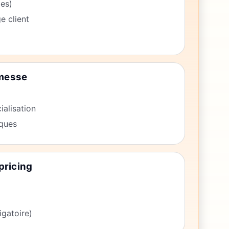
ies)
e client
omesse
ialisation
iques
pricing
igatoire)