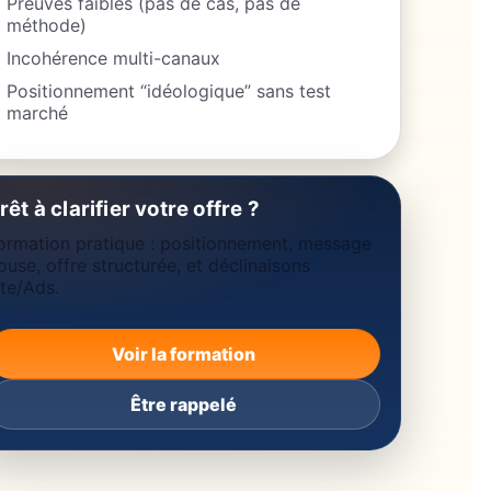
Preuves faibles (pas de cas, pas de
méthode)
Incohérence multi-canaux
Positionnement “idéologique” sans test
marché
rêt à clarifier votre offre ?
ormation pratique : positionnement, message
ouse, offre structurée, et déclinaisons
ite/Ads.
Voir la formation
Être rappelé