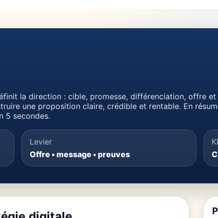
finit la direction : cible, promesse, différenciation, offre 
truire une proposition claire, crédible et rentable. En résum
en 5 secondes.
Levier
K
Offre • message • preuves
C
P
égie digitale