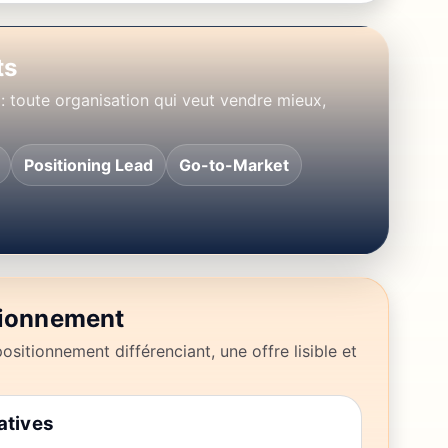
ts
: toute organisation qui veut vendre mieux,
Positioning Lead
Go-to-Market
itionnement
positionnement différenciant, une offre lisible et
atives