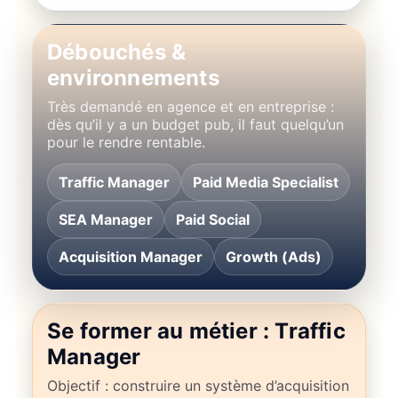
Débouchés &
environnements
Très demandé en agence et en entreprise :
dès qu’il y a un budget pub, il faut quelqu’un
pour le rendre rentable.
Traffic Manager
Paid Media Specialist
SEA Manager
Paid Social
Acquisition Manager
Growth (Ads)
Se former au métier : Traffic
Manager
Objectif : construire un système d’acquisition