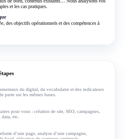
aux de bord, contenus existants… Nous analysons vos
ples et les cas pratiques.
que
ée, des objectifs opérationnels et des compétences à
étapes
amentaux du digital, du vocabulaire et des indicateurs
de parte sur les mêmes bases.
itaires pour vous : création de site, SEO, campagnes,
 data, etc.
: refonte d’une page, analyse d’une campagne,
 de bord, rédaction de contenus optimisés…