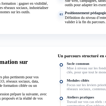
Site web, campagnes, table
 formation : gagner en visibilité,
outils pour adapter les exem
es réseaux sociaux, industrialiser
nomes sur les outils.
Positionnement pédagogi
03
Définition du niveau d’entr
valider à la fin du parcours.
Un parcours structuré en 
rmation sur
Socle commun
Mise à niveau sur les fond
clés, pour que tout le mon
s plus pertinents pour vos
Modules ciblés
EO, réseaux sociaux, data,
Focus sur les leviers prior
le formation ciblée ou un
réseaux sociaux, contenus,
ession prépare la suivante, avec
Ateliers pratiques
s proposés et la réalité de vos
Travail sur vos cas réels 
construction d’un tableau