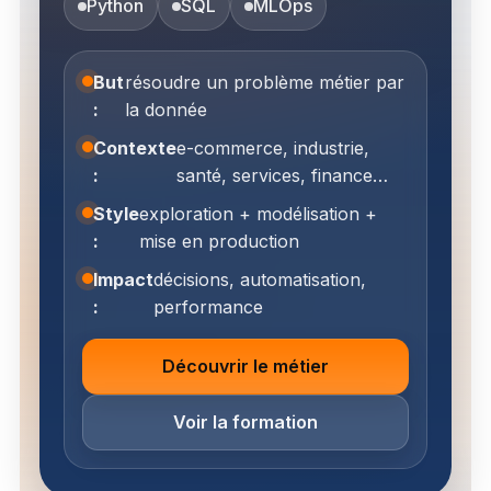
Python
SQL
MLOps
But
résoudre un problème métier par
:
la donnée
Contexte
e-commerce, industrie,
:
santé, services, finance…
Style
exploration + modélisation +
:
mise en production
Impact
décisions, automatisation,
:
performance
Découvrir le métier
Voir la formation