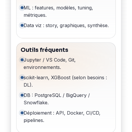
ML : features, modèles, tuning,
métriques.
Data viz : story, graphiques, synthèse.
Outils fréquents
Jupyter / VS Code, Git,
environnements.
scikit-learn, XGBoost (selon besoins :
DL).
DB : PostgreSQL / BigQuery /
Snowflake.
Déploiement : API, Docker, CI/CD,
pipelines.